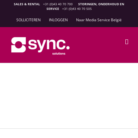
Ga
SALES & RENTAL
+31 (0)43 40 70 700
STORINGEN, ONDERHOUD EN
SERVICE
+31 (0)43 40 70 505
naar
inhoud
SOLLICITEREN
INLOGGEN
Naar Media Service België