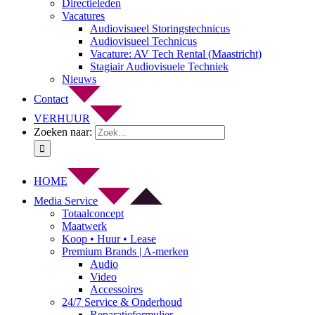
Directieleden
Vacatures
Audiovisueel Storingstechnicus
Audiovisueel Technicus
Vacature: AV Tech Rental (Maastricht)
Stagiair Audiovisuele Techniek
Nieuws
Contact
VERHUUR
Zoeken naar:
HOME
Media Service
Totaalconcept
Maatwerk
Koop • Huur • Lease
Premium Brands | A-merken
Audio
Video
Accessoires
24/7 Service & Onderhoud
Reparatieformulier