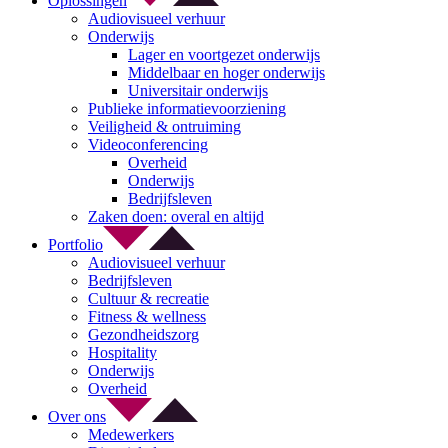
Oplossingen
Audiovisueel verhuur
Onderwijs
Lager en voortgezet onderwijs
Middelbaar en hoger onderwijs
Universitair onderwijs
Publieke informatievoorziening
Veiligheid & ontruiming
Videoconferencing
Overheid
Onderwijs
Bedrijfsleven
Zaken doen: overal en altijd
Portfolio
Audiovisueel verhuur
Bedrijfsleven
Cultuur & recreatie
Fitness & wellness
Gezondheidszorg
Hospitality
Onderwijs
Overheid
Over ons
Medewerkers