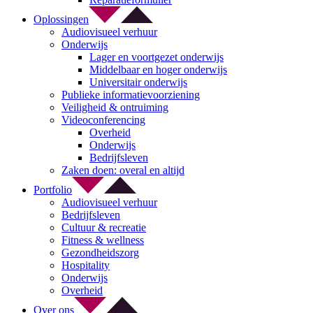
Oplossingen
Audiovisueel verhuur
Onderwijs
Lager en voortgezet onderwijs
Middelbaar en hoger onderwijs
Universitair onderwijs
Publieke informatievoorziening
Veiligheid & ontruiming
Videoconferencing
Overheid
Onderwijs
Bedrijfsleven
Zaken doen: overal en altijd
Portfolio
Audiovisueel verhuur
Bedrijfsleven
Cultuur & recreatie
Fitness & wellness
Gezondheidszorg
Hospitality
Onderwijs
Overheid
Over ons