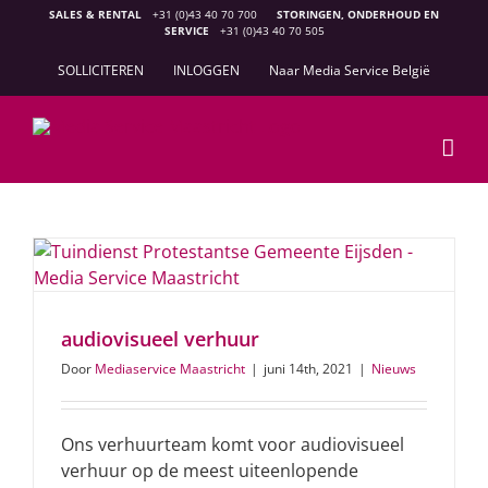
Ga
SALES & RENTAL
+31 (0)43 40 70 700
STORINGEN, ONDERHOUD EN
SERVICE
+31 (0)43 40 70 505
naar
inhoud
SOLLICITEREN
INLOGGEN
Naar Media Service België
audiovisueel verhuur
Door
Mediaservice Maastricht
|
juni 14th, 2021
|
Nieuws
Ons verhuurteam komt voor audiovisueel
verhuur op de meest uiteenlopende