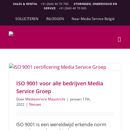
Ga
SALES & RENTAL
+31 (0)43 40 70 700
STORINGEN, ONDERHOUD EN
SERVICE
+31 (0)43 40 70 505
naar
inhoud
SOLLICITEREN
INLOGGEN
Naar Media Service België
ISO 9001 voor alle bedrijven Media
Service Groep
Door
Mediaservice Maastricht
|
januari 17th,
2022
|
Nieuws
ISO 9001 is een wereldwijd erkende norm