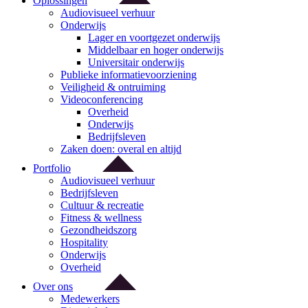
Oplossingen
Audiovisueel verhuur
Onderwijs
Lager en voortgezet onderwijs
Middelbaar en hoger onderwijs
Universitair onderwijs
Publieke informatievoorziening
Veiligheid & ontruiming
Videoconferencing
Overheid
Onderwijs
Bedrijfsleven
Zaken doen: overal en altijd
Portfolio
Audiovisueel verhuur
Bedrijfsleven
Cultuur & recreatie
Fitness & wellness
Gezondheidszorg
Hospitality
Onderwijs
Overheid
Over ons
Medewerkers