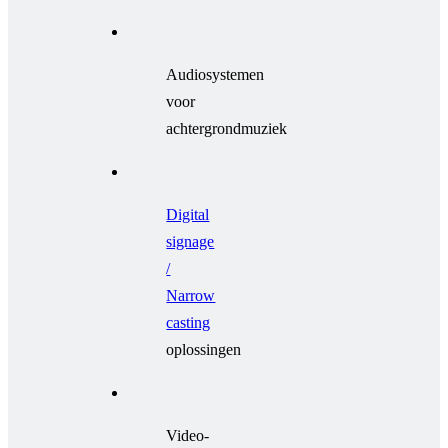
Audiosystemen
voor
achtergrondmuziek
Digital
signage
/
Narrow
casting
oplossingen
Video-