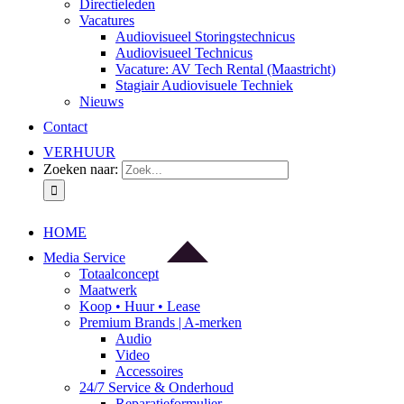
Directieleden
Vacatures
Audiovisueel Storingstechnicus
Audiovisueel Technicus
Vacature: AV Tech Rental (Maastricht)
Stagiair Audiovisuele Techniek
Nieuws
Contact
VERHUUR
Zoeken naar:
HOME
Media Service
Totaalconcept
Maatwerk
Koop • Huur • Lease
Premium Brands | A-merken
Audio
Video
Accessoires
24/7 Service & Onderhoud
Reparatieformulier