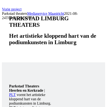
Vorig project
Parkstad theaters
Mediaservice Maastricht
2021-08-
PARKSTAD LIMBURG
24T09:01:28+02:00
THEATERS
Het artistieke kloppend hart van de
podiumkunsten in Limburg
Parkstad Theaters
Heerlen en Kerkrade
|
PLT
vormt het artistieke
kloppend hart van de
podiumkunsten in Limburg.