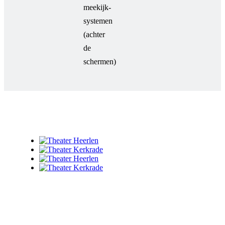
meekijk-
systemen
(achter
de
schermen)