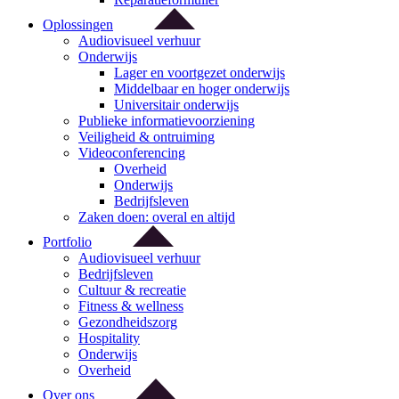
Oplossingen
Audiovisueel verhuur
Onderwijs
Lager en voortgezet onderwijs
Middelbaar en hoger onderwijs
Universitair onderwijs
Publieke informatievoorziening
Veiligheid & ontruiming
Videoconferencing
Overheid
Onderwijs
Bedrijfsleven
Zaken doen: overal en altijd
Portfolio
Audiovisueel verhuur
Bedrijfsleven
Cultuur & recreatie
Fitness & wellness
Gezondheidszorg
Hospitality
Onderwijs
Overheid
Over ons