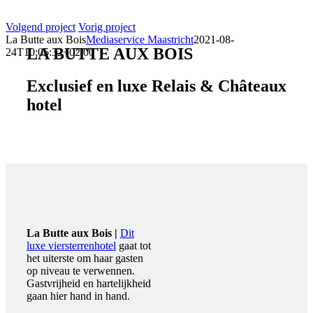
Volgend project
Vorig project
La Butte aux Bois
Mediaservice Maastricht
2021-08-
LA BUTTE AUX BOIS
24T10:05:32+02:00
Exclusief en luxe Relais & Châteaux
hotel
La Butte aux Bois |
Dit
luxe viersterrenhotel
gaat tot
het uiterste om haar gasten
op niveau te verwennen.
Gastvrijheid en hartelijkheid
gaan hier hand in hand.