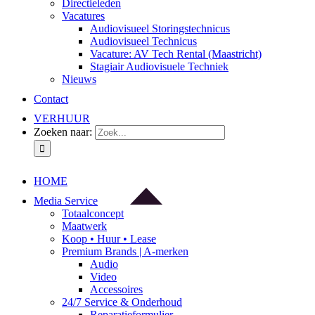
Directieleden
Vacatures
Audiovisueel Storingstechnicus
Audiovisueel Technicus
Vacature: AV Tech Rental (Maastricht)
Stagiair Audiovisuele Techniek
Nieuws
Contact
VERHUUR
Zoeken naar:
HOME
Media Service
Totaalconcept
Maatwerk
Koop • Huur • Lease
Premium Brands | A-merken
Audio
Video
Accessoires
24/7 Service & Onderhoud
Reparatieformulier