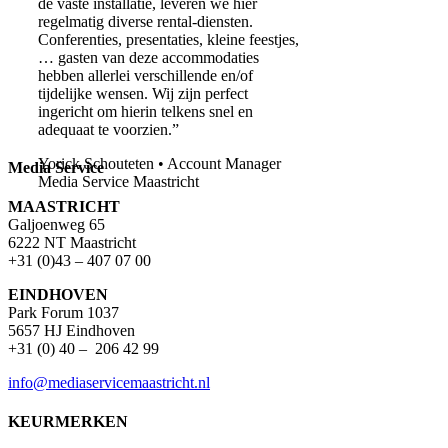
de vaste installatie, leveren we hier
regelmatig diverse rental-diensten.
Conferenties, presentaties, kleine feestjes,
… gasten van deze accommodaties
hebben allerlei verschillende en/of
tijdelijke wensen. Wij zijn perfect
ingericht om hierin telkens snel en
adequaat te voorzien.”
Yorick Schouteten • Account Manager
Media Service
Media Service Maastricht
MAASTRICHT
Galjoenweg 65
6222 NT Maastricht
+31 (0)43 – 407 07 00
EINDHOVEN
Park Forum 1037
5657 HJ Eindhoven
+31 (0) 40 – 206 42 99
info@mediaservicemaastricht.nl
KEURMERKEN