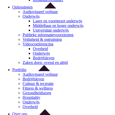
Oplossingen
Audiovisueel verhuur
Onderwijs
Lager en voortgezet onderwijs
Middelbaar en hoger onderwijs
Universitair onderwijs
Publieke informatievoorziening
Veiligheid & ontruiming
Videoconferencing
Overheid
Onderwijs
Bedrijfsleven
Zaken doen: overal en altijd
Portfolio
Audiovisueel verhuur
Bedrijfsleven
Cultuur & recreatie
Fitness & wellness
Gezondheidszorg
Hospitality
Onderwijs
Overheid
Over ons