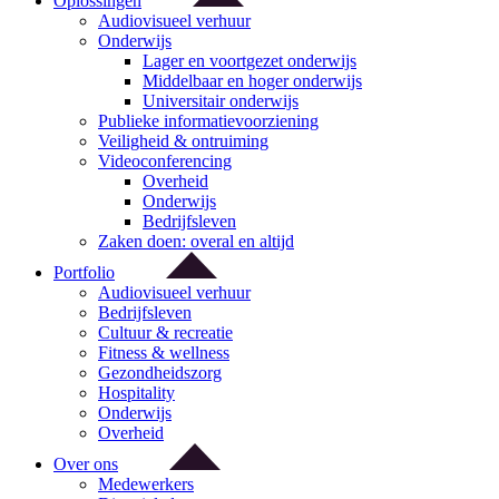
Oplossingen
Audiovisueel verhuur
Onderwijs
Lager en voortgezet onderwijs
Middelbaar en hoger onderwijs
Universitair onderwijs
Publieke informatievoorziening
Veiligheid & ontruiming
Videoconferencing
Overheid
Onderwijs
Bedrijfsleven
Zaken doen: overal en altijd
Portfolio
Audiovisueel verhuur
Bedrijfsleven
Cultuur & recreatie
Fitness & wellness
Gezondheidszorg
Hospitality
Onderwijs
Overheid
Over ons
Medewerkers