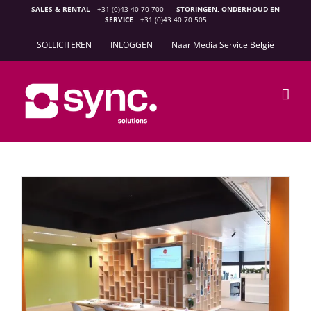
Ga
SALES & RENTAL
+31 (0)43 40 70 700
STORINGEN, ONDERHOUD EN
SERVICE
+31 (0)43 40 70 505
naar
inhoud
SOLLICITEREN
INLOGGEN
Naar Media Service België