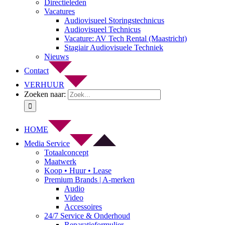
Directieleden
Vacatures
Audiovisueel Storingstechnicus
Audiovisueel Technicus
Vacature: AV Tech Rental (Maastricht)
Stagiair Audiovisuele Techniek
Nieuws
Contact
VERHUUR
Zoeken naar:
HOME
Media Service
Totaalconcept
Maatwerk
Koop • Huur • Lease
Premium Brands | A-merken
Audio
Video
Accessoires
24/7 Service & Onderhoud
Reparatieformulier