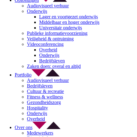
Oplossingen
Audiovisueel verhuur
Onderwijs
Lager en voortgezet onderwijs
Middelbaar en hoger onderwijs
Universitair onderwijs
Publieke informatievoorziening
Veiligheid & ontruiming
Videoconferencing
Overheid
Onderwijs
Bedrijfsleven
Zaken doen: overal en altijd
Portfolio
Audiovisueel verhuur
Bedrijfsleven
Cultuur & recreatie
Fitness & wellness
Gezondheidszorg
Hospitality
Onderwijs
Overheid
Over ons
Medewerkers