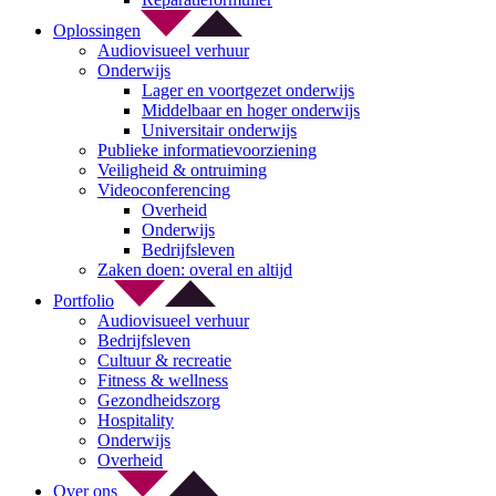
Oplossingen
Audiovisueel verhuur
Onderwijs
Lager en voortgezet onderwijs
Middelbaar en hoger onderwijs
Universitair onderwijs
Publieke informatievoorziening
Veiligheid & ontruiming
Videoconferencing
Overheid
Onderwijs
Bedrijfsleven
Zaken doen: overal en altijd
Portfolio
Audiovisueel verhuur
Bedrijfsleven
Cultuur & recreatie
Fitness & wellness
Gezondheidszorg
Hospitality
Onderwijs
Overheid
Over ons