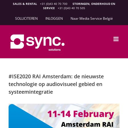
Ga
SALES & RENTAL
+31 (0)43 40 70 700
STORINGEN, ONDERHOUD EN
SERVICE
+31 (0)43 40 70 505
naar
inhoud
SOLLICITEREN
INLOGGEN
Naar Media Service België
#ISE2020 RAI Amsterdam: de nieuwste
technologie op audiovisueel gebied en
systeemintegratie
Bekijk
grotere
afbeelding