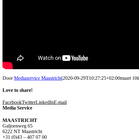
Door
Mediaservice Maastricht
|
2020-09-29T10:27:25+02:00
maart 10t
Love to share!
Facebook
Twitter
LinkedIn
E-mail
Media Service
MAASTRICHT
Galjoenweg 65
6222 NT Maastricht
+31 (0)43 – 407 07 00