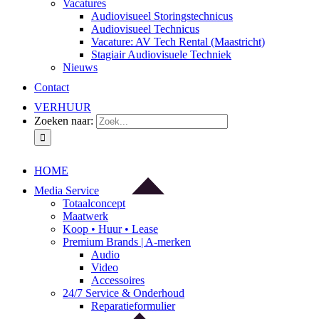
Vacatures
Audiovisueel Storingstechnicus
Audiovisueel Technicus
Vacature: AV Tech Rental (Maastricht)
Stagiair Audiovisuele Techniek
Nieuws
Contact
VERHUUR
Zoeken naar:
HOME
Media Service
Totaalconcept
Maatwerk
Koop • Huur • Lease
Premium Brands | A-merken
Audio
Video
Accessoires
24/7 Service & Onderhoud
Reparatieformulier