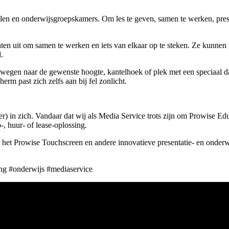
alen en onderwijsgroepskamers. Om les te geven, samen te werken, present
nten uit om samen te werken en iets van elkaar op te steken. Ze kunnen z
.
ewegen naar de gewenste hoogte, kantelhoek of plek met een speciaal d
herm past zich zelfs aan bij fel zonlicht.
ich. Vandaar dat wij als Media Service trots zijn om Prowise Educat
-, huur- of lease-oplossing.
t Prowise Touchscreen en andere innovatieve presentatie- en onderwijs
ing #onderwijs #mediaservice