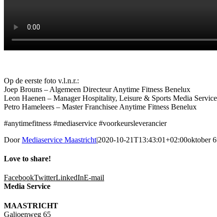
Op de eerste foto v.l.n.r.:
Joep Brouns – Algemeen Directeur Anytime Fitness Benelux
Leon Haenen – Manager Hospitality, Leisure & Sports Media Service
Petro Hameleers – Master Franchisee Anytime Fitness Benelux
#anytimefitness #mediaservice #voorkeursleverancier
Door
Mediaservice Maastricht
|
2020-10-21T13:43:01+02:00
oktober 6
Love to share!
Facebook
Twitter
LinkedIn
E-mail
Media Service
MAASTRICHT
Galjoenweg 65