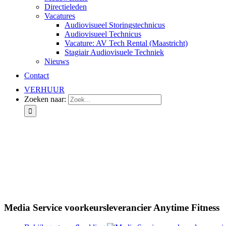
Directieleden
Vacatures
Audiovisueel Storingstechnicus
Audiovisueel Technicus
Vacature: AV Tech Rental (Maastricht)
Stagiair Audiovisuele Techniek
Nieuws
Contact
VERHUUR
Zoeken naar:
Media Service voorkeursleverancier Anytime Fitness