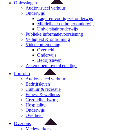
Oplossingen
Audiovisueel verhuur
Onderwijs
Lager en voortgezet onderwijs
Middelbaar en hoger onderwijs
Universitair onderwijs
Publieke informatievoorziening
Veiligheid & ontruiming
Videoconferencing
Overheid
Onderwijs
Bedrijfsleven
Zaken doen: overal en altijd
Portfolio
Audiovisueel verhuur
Bedrijfsleven
Cultuur & recreatie
Fitness & wellness
Gezondheidszorg
Hospitality
Onderwijs
Overheid
Over ons
Medewerkers