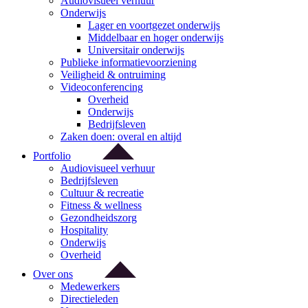
Audiovisueel verhuur
Onderwijs
Lager en voortgezet onderwijs
Middelbaar en hoger onderwijs
Universitair onderwijs
Publieke informatievoorziening
Veiligheid & ontruiming
Videoconferencing
Overheid
Onderwijs
Bedrijfsleven
Zaken doen: overal en altijd
Portfolio
Audiovisueel verhuur
Bedrijfsleven
Cultuur & recreatie
Fitness & wellness
Gezondheidszorg
Hospitality
Onderwijs
Overheid
Over ons
Medewerkers
Directieleden