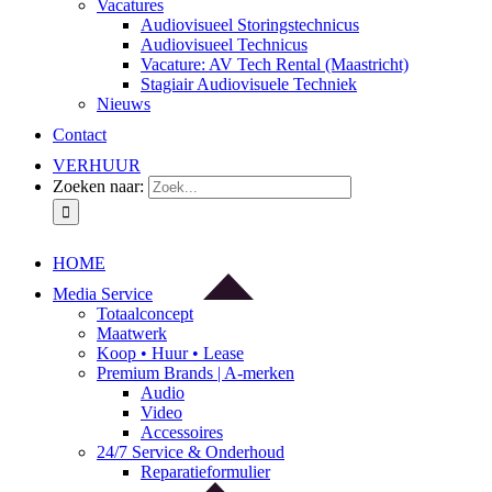
Vacatures
Audiovisueel Storingstechnicus
Audiovisueel Technicus
Vacature: AV Tech Rental (Maastricht)
Stagiair Audiovisuele Techniek
Nieuws
Contact
VERHUUR
Zoeken naar:
HOME
Media Service
Totaalconcept
Maatwerk
Koop • Huur • Lease
Premium Brands | A-merken
Audio
Video
Accessoires
24/7 Service & Onderhoud
Reparatieformulier