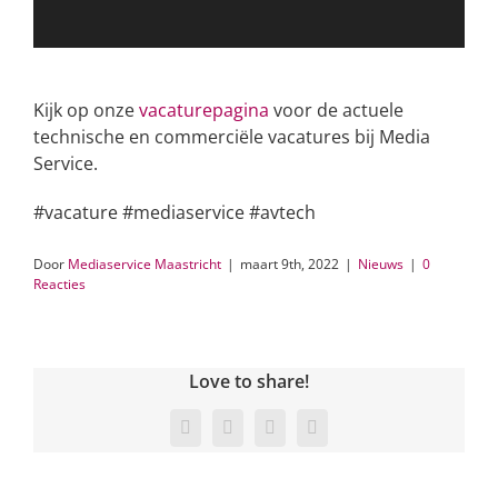
Kijk op onze
vacaturepagina
voor de actuele
technische en commerciële vacatures bij Media
Service.
#vacature #mediaservice #avtech
Door
Mediaservice Maastricht
|
maart 9th, 2022
|
Nieuws
|
0
Reacties
Love to share!
Facebook
Twitter
LinkedIn
E-
mail