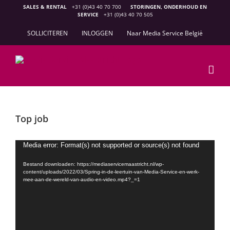
Ga
SALES & RENTAL
+31 (0)43 40 70 700
STORINGEN, ONDERHOUD EN
SERVICE
+31 (0)43 40 70 505
naar
inhoud
SOLLICITEREN
INLOGGEN
Naar Media Service België
Top job
Videospeler
Media error: Format(s) not supported or source(s) not found
Bestand downloaden: https://mediaservicemaastricht.nl/wp-
content/uploads/2022/03/Spring-in-de-leertuin-van-Media-Service-en-werk-
mee-aan-de-wereld-van-audio-en-video.mp4?_=1