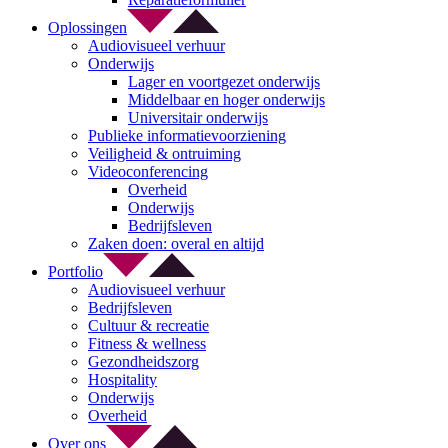
Oplossingen
Audiovisueel verhuur
Onderwijs
Lager en voortgezet onderwijs
Middelbaar en hoger onderwijs
Universitair onderwijs
Publieke informatievoorziening
Veiligheid & ontruiming
Videoconferencing
Overheid
Onderwijs
Bedrijfsleven
Zaken doen: overal en altijd
Portfolio
Audiovisueel verhuur
Bedrijfsleven
Cultuur & recreatie
Fitness & wellness
Gezondheidszorg
Hospitality
Onderwijs
Overheid
Over ons