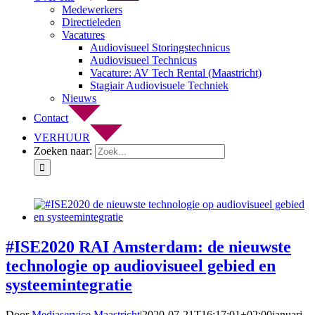
Medewerkers
Directieleden
Vacatures
Audiovisueel Storingstechnicus
Audiovisueel Technicus
Vacature: AV Tech Rental (Maastricht)
Stagiair Audiovisuele Techniek
Nieuws
Contact
VERHUUR
Zoeken naar:
#ISE2020 RAI Amsterdam: de nieuwste
technologie op audiovisueel gebied en
systeemintegratie
Door
Mediaservice Maastricht
|
2020-07-21T16:17:01+02:00
januari