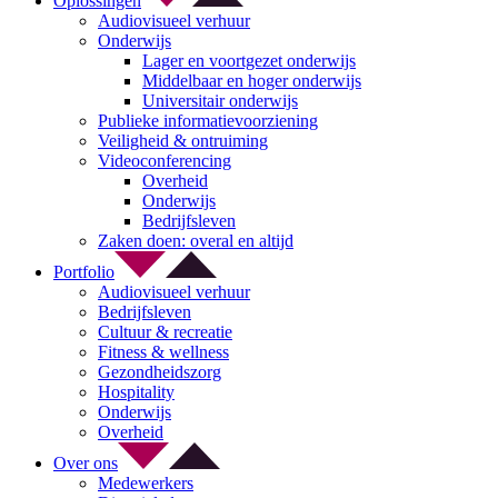
Oplossingen
Audiovisueel verhuur
Onderwijs
Lager en voortgezet onderwijs
Middelbaar en hoger onderwijs
Universitair onderwijs
Publieke informatievoorziening
Veiligheid & ontruiming
Videoconferencing
Overheid
Onderwijs
Bedrijfsleven
Zaken doen: overal en altijd
Portfolio
Audiovisueel verhuur
Bedrijfsleven
Cultuur & recreatie
Fitness & wellness
Gezondheidszorg
Hospitality
Onderwijs
Overheid
Over ons
Medewerkers