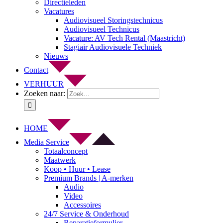
Directieleden
Vacatures
Audiovisueel Storingstechnicus
Audiovisueel Technicus
Vacature: AV Tech Rental (Maastricht)
Stagiair Audiovisuele Techniek
Nieuws
Contact
VERHUUR
Zoeken naar:
HOME
Media Service
Totaalconcept
Maatwerk
Koop • Huur • Lease
Premium Brands | A-merken
Audio
Video
Accessoires
24/7 Service & Onderhoud
Reparatieformulier