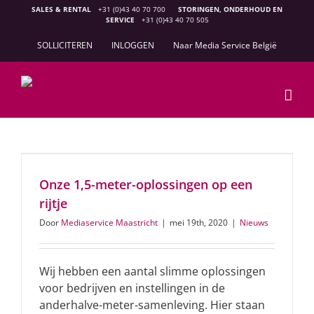
Ga
SALES & RENTAL
+31 (0)43 40 70 700
STORINGEN, ONDERHOUD EN
SERVICE
+31 (0)43 40 70 505
naar
inhoud
SOLLICITEREN
INLOGGEN
Naar Media Service België
Onze 1,5-meter-oplossingen op een
rijtje
Door
Mediaservice Maastricht
|
mei 19th, 2020
|
Nieuws
Wij hebben een aantal slimme oplossingen
voor bedrijven en instellingen in de
anderhalve-meter-samenleving. Hier staan