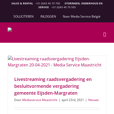
Ga
SALES & RENTAL
+31 (0)43 40 70 700
STORINGEN, ONDERHOUD EN
SERVICE
+31 (0)43 40 70 505
naar
inhoud
SOLLICITEREN
INLOGGEN
Naar Media Service België
Livestreaming raadsvergadering en
besluitvormende vergadering
gemeente Eijsden-Margraten
Door
Mediaservice Maastricht
|
april 23rd, 2021
|
Nieuws