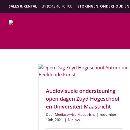
Ga
SALES & RENTAL
+31 (0)43 40 70 700
STORINGEN, ONDERHOUD EN 
naar
inhoud
Audiovisuele ondersteuning
open dagen Zuyd Hogeschool
en Universiteit Maastricht
Door
Mediaservice Maastricht
|
november
10th, 2021
|
Nieuws