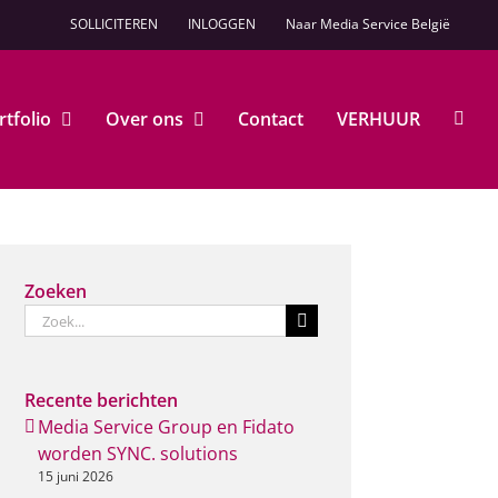
SOLLICITEREN
INLOGGEN
Naar Media Service België
rtfolio
Over ons
Contact
VERHUUR
Zoeken
Zoeken
naar:
Recente berichten
Media Service Group en Fidato
worden SYNC. solutions
15 juni 2026