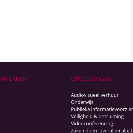
URMERKEN
OPLOSSINGEN
Audiovisueel verhuur
Onderwijs
Publieke informatievoorzie
Veiligheid & ontruiming
Videoconferencing
Zaken doen: overal en altijd