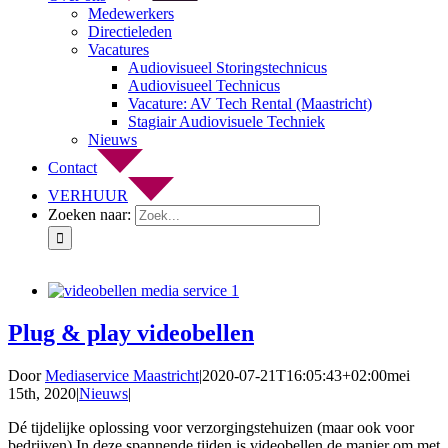
Medewerkers
Directieleden
Vacatures
Audiovisueel Storingstechnicus
Audiovisueel Technicus
Vacature: AV Tech Rental (Maastricht)
Stagiair Audiovisuele Techniek
Nieuws
Contact
VERHUUR
Zoeken naar:
Plug & play videobellen
Door
Mediaservice Maastricht
|
2020-07-21T16:05:43+02:00
mei
15th, 2020
|
Nieuws
|
Dé tijdelijke oplossing voor verzorgingstehuizen (maar ook voor
bedrijven) In deze spannende tijden is videobellen de manier om met