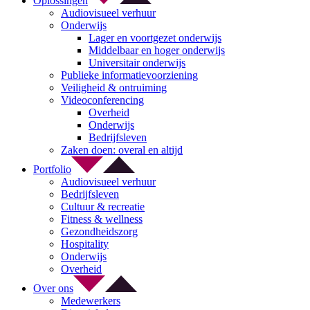
Oplossingen
Audiovisueel verhuur
Onderwijs
Lager en voortgezet onderwijs
Middelbaar en hoger onderwijs
Universitair onderwijs
Publieke informatievoorziening
Veiligheid & ontruiming
Videoconferencing
Overheid
Onderwijs
Bedrijfsleven
Zaken doen: overal en altijd
Portfolio
Audiovisueel verhuur
Bedrijfsleven
Cultuur & recreatie
Fitness & wellness
Gezondheidszorg
Hospitality
Onderwijs
Overheid
Over ons
Medewerkers