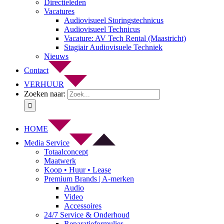
Directieleden
Vacatures
Audiovisueel Storingstechnicus
Audiovisueel Technicus
Vacature: AV Tech Rental (Maastricht)
Stagiair Audiovisuele Techniek
Nieuws
Contact
VERHUUR
Zoeken naar:
HOME
Media Service
Totaalconcept
Maatwerk
Koop • Huur • Lease
Premium Brands | A-merken
Audio
Video
Accessoires
24/7 Service & Onderhoud
Reparatieformulier