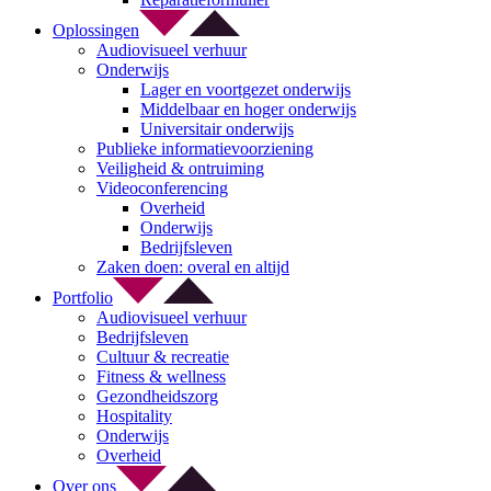
Oplossingen
Audiovisueel verhuur
Onderwijs
Lager en voortgezet onderwijs
Middelbaar en hoger onderwijs
Universitair onderwijs
Publieke informatievoorziening
Veiligheid & ontruiming
Videoconferencing
Overheid
Onderwijs
Bedrijfsleven
Zaken doen: overal en altijd
Portfolio
Audiovisueel verhuur
Bedrijfsleven
Cultuur & recreatie
Fitness & wellness
Gezondheidszorg
Hospitality
Onderwijs
Overheid
Over ons